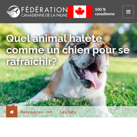
Quel animal halète
comme un chien pour se
rafraîchir?
>
Ressources
Les faits