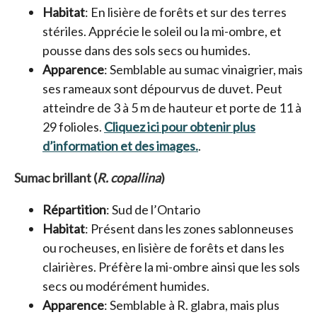
Habitat
: En lisière de forêts et sur des terres
stériles. Apprécie le soleil ou la mi-ombre, et
pousse dans des sols secs ou humides.
Apparence
: Semblable au sumac vinaigrier, mais
ses rameaux sont dépourvus de duvet. Peut
atteindre de 3 à 5 m de hauteur et porte de 11 à
29 folioles.
Cliquez ici pour obtenir plus
d’information et des images.
s’ouvre dans un nouve
.
Sumac brillant (
R. copallina
)
Répartition
: Sud de l’Ontario
Habitat
: Présent dans les zones sablonneuses
ou rocheuses, en lisière de forêts et dans les
clairières. Préfère la mi-ombre ainsi que les sols
secs ou modérément humides.
Apparence
: Semblable à R. glabra, mais plus