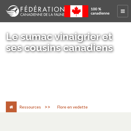
Le sumac vinaigrier et
ses cousins canadiens
>
Ressources
Flore en vedette