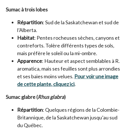
Sumac à trois lobes
Répartition
: Sud de la Saskatchewan et sud de
l’Alberta.
Habitat
: Pentes rocheuses sèches, canyons et
contreforts. Tolère différents types de sols,
mais préfère le soleil ou la mi-ombre.
Apparence
: Hauteur et aspect semblables à R.
aromatica, mais ses feuilles sont plus arrondies
et ses baies moins velues.
Pour voir une image
de cette plante, cliquez ici
s’ouvre dans un nouvel 
.
Sumac glabre (
Rhus glabra
)
Répartition
: Quelques régions de la Colombie-
Britannique, de la Saskatchewan jusqu’au sud
du Québec.