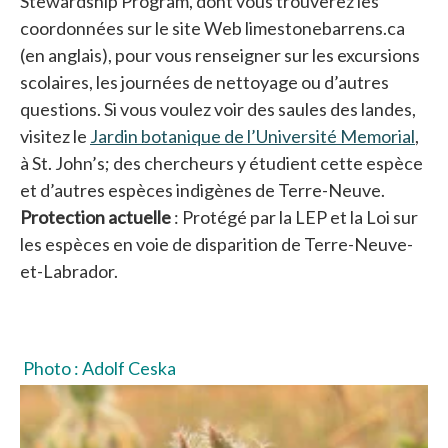
Stewardship Program, dont vous trouverez les
coordonnées sur le site Web limestonebarrens.ca
(en anglais), pour vous renseigner sur les excursions
scolaires, les journées de nettoyage ou d’autres
questions. Si vous voulez voir des saules des landes,
visitez le
Jardin botanique de l’Université Memorial
s’ou
,
à St. John’s; des chercheurs y étudient cette espèce
et d’autres espèces indigènes de Terre-Neuve.
Protection actuelle
: Protégé par la LEP et la Loi sur
les espèces en voie de disparition de Terre-Neuve-
et-Labrador.
Photo : Adolf Ceska