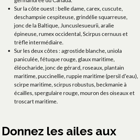
germandrée du Canada.
Sur la côte ouest : belle dame, carex, cuscute,
deschampsie cespiteuse, grindélie squarreuse,
jonc de la Baltique, Juncuslesueurii, aralie
épineuse, rumex occidental, Scirpus cernuus et
trèfle intermédiaire.
Sur les deux côtes : agrostide blanche, uniola
paniculée, fétuque rouge, glaux maritime,
éléocharide, jonc de gérard, roseaux, plantain
maritime, puccinellie, ruppie maritime (persil d’eau),
scirpe maritime, scirpus robustus, beckmanie à
écailles, spergulaire rouge, mouron des oiseaux et
troscart maritime.
Donnez les ailes aux