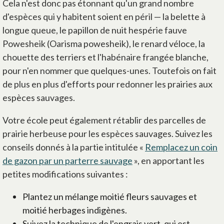
Cela n'est donc pas étonnant qu'un grand nombre
d'espèces qui y habitent soient en péril — la belette à
longue queue, le papillon de nuit hespérie fauve
Powesheik (Oarisma powesheik), le renard véloce, la
chouette des terriers et l'habénaire frangée blanche,
pour n'en nommer que quelques-unes. Toutefois on fait
de plus en plus d'efforts pour redonner les prairies aux
espèces sauvages.
Votre école peut également rétablir des parcelles de
prairie herbeuse pour les espèces sauvages. Suivez les
conseils donnés à la partie intitulée «
Remplacez un coin
de gazon par un parterre sauvage
», en apportant les
petites modifications suivantes :
Plantez un mélange moitié fleurs sauvages et
moitié herbages indigènes.
Suivez la technique de l'engrais vert, qui est