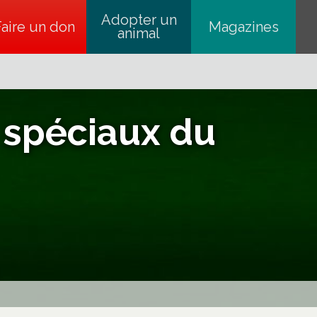
Adopter un
Faire un don
s’ouvre dans un nouvel onglet
Magazines
animal
 spéciaux du