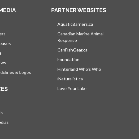
MEDIA
PARTNER WEBSITES
vre dans un nouvel onglet
AquaticBarriers.ca
s’ouvre dans un nouvel 
ers
Canadian Marine Animal
Response
s’ouvre dans un nouvel onglet
leases
CanFishGear.ca
s’ouvre dans un nouvel on
s
Foundation
ews
Hinterland Who's Who
s’ouvre dans un nou
delines & Logos
iNaturalist.ca
s’ouvre dans un nouvel ongle
CES
Love Your Lake
s’ouvre dans un nouvel ong
ds
edias