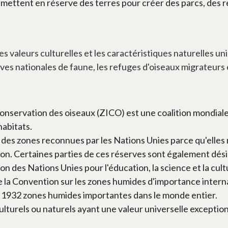
mettent en réserve des terres pour créer des parcs, des r
s valeurs culturelles et les caractéristiques naturelles un
erves nationales de faune, les refuges d'oiseaux migrateurs
servation des oiseaux (ZICO) est une coalition mondiale d
habitats.
es zones reconnues par les Nations Unies parce qu'elles r
n. Certaines parties de ces réserves sont également dés
n des Nations Unies pour l'éducation, la science et la cult
 Convention sur les zones humides d'importance internat
 1932 zones humides importantes dans le monde entier.
ulturels ou naturels ayant une valeur universelle exception