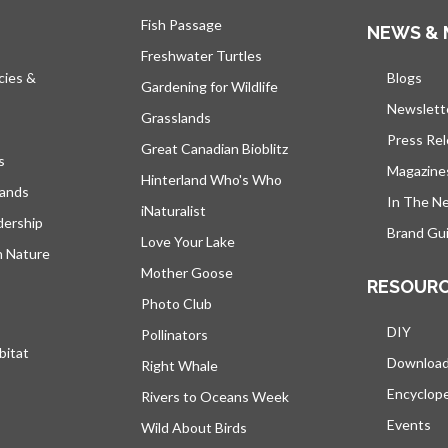
Fish Passage
NEWS & 
Freshwater Turtles
cies &
Blogs
s’ou
Gardening for Wildlife
Newslett
Grasslands
Press Re
Great Canadian Bioblitz
s
Magazine
Hinterland Who's Who
lands
In The N
iNaturalist
dership
Brand Gui
Love Your Lake
h Nature
Mother Goose
RESOUR
Photo Club
DIY
Pollinators
bitat
Downloa
Right Whale
Encyclop
Rivers to Oceans Week
Events
Wild About Birds