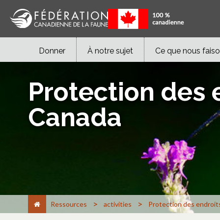
Donner
À notre sujet
Ce que nous fais
Protection des 
Canada
>
>
Ressources
activities
Protection des endroi