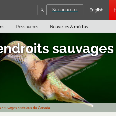
Se connecter
English
ons
Ressources
Nouvelles & médias
endroits sauvages
ts sauvages spéciaux du Canada