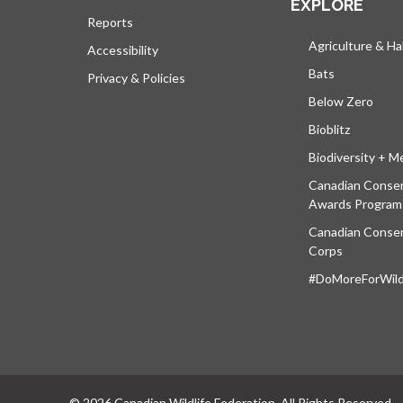
EXPLORE
Reports
Agriculture & Ha
Accessibility
Bats
Privacy & Policies
Below Zero
Bioblitz
Biodiversity + M
Canadian Conser
Awards Program
Canadian Conser
Corps
#DoMoreForWildl
© 2026 Canadian Wildlife Federation. All Rights Reserved.