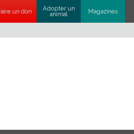
Adopter un
Faire un don
s’ouvre dans un nouvel onglet
Magazines
animal