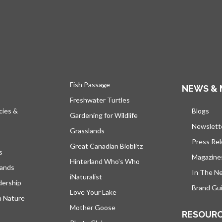
Fish Passage
NEWS & 
Freshwater Turtles
cies &
Blogs
s’ou
Gardening for Wildlife
Newslett
Grasslands
Press Re
Great Canadian Bioblitz
s
Magazine
Hinterland Who's Who
lands
In The N
iNaturalist
dership
Brand Gui
Love Your Lake
h Nature
Mother Goose
RESOUR