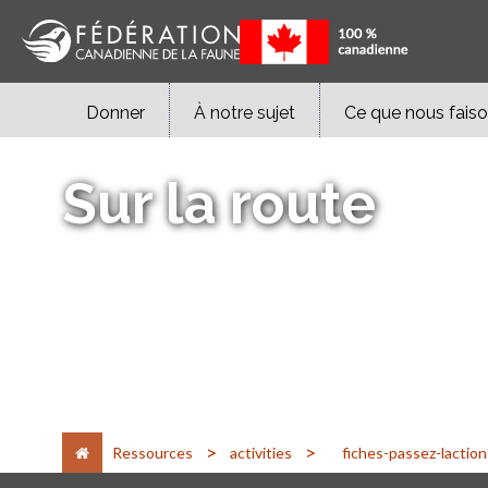
Donner
À notre sujet
Ce que nous fais
Sur la route
Hero Banner Text
>
>
Ressources
activities
fiches-passez-laction