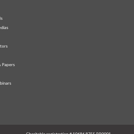
ds
edias
tors
& Papers
inars
Charitable registration # 10686 8755 RR0001