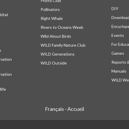
Photo Club
DIY
Pollinators
bitat
Downloa
Right Whale
Encyclop
Rivers to Oceans Week
Events
Wild About Birds
For Educa
WILD Family Nature Club
e
s’ouvre dans un nouvel onglet
Games
WILD Generations
vation
Reports 
WILD Outside
Manuals
vation
WILD Web
ife
Français - Accueil