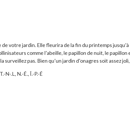
e votre jardin. Elle fleurira de la fin du printemps jusqu’à la 
linisateurs comme l’abeille, le papillon de nuit, le papillon 
a surveillez pas. Bien qu’un jardin d’onagres soit assez joli,
.-N-.L, N.-É., Î.-P.-É