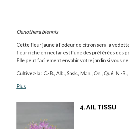
Oenothera biennis
Cette fleur jaune à l’odeur de citron sera la vedette d
fleur riche en nectar est l’une des préférées des pol
Elle peut facilement envahir votre jardin si vous ne l
Cultivez-la : C.-B., Alb., Sask., Man., On., Qué, N.-B., T
Plus
s’ouvre dans un nouvel onglet
4. AIL TISSU