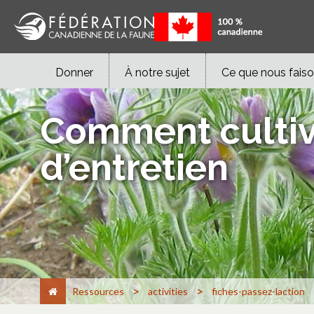
Donner
À notre sujet
Ce que nous fais
Comment cultive
d’entretien
>
>
Ressources
activities
fiches-passez-laction