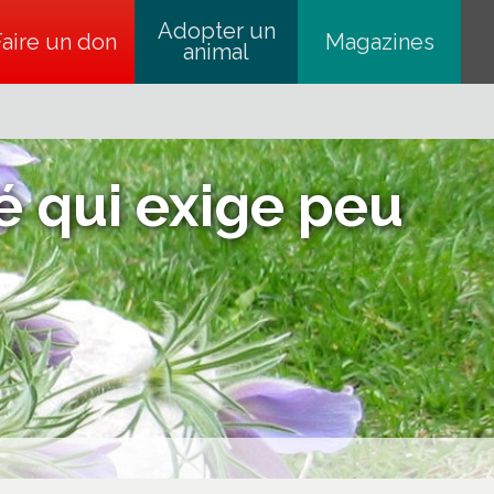
Adopter un
Faire un don
s’ouvre dans un nouvel onglet
Magazines
animal
é qui exige peu