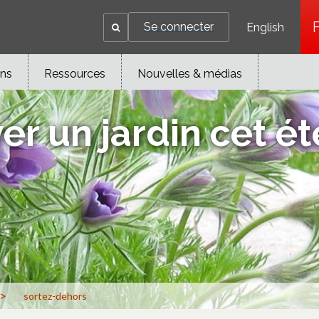
Se connecter
English
ons
Ressources
Nouvelles & médias
r un jardin cet ét
>
sortez-dehors