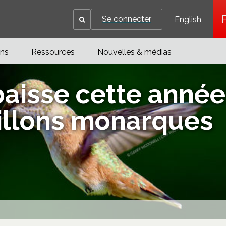
Se connecter
English
ons
Ressources
Nouvelles & médias
 baisse cette ann
illons monarques