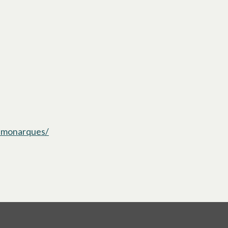
s-monarques/
s’ouvre dans un nouvel onglet