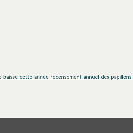
-une-baisse-cette-annee-recensement-annuel-des-papillon