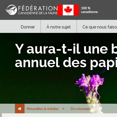
Donner
À notre sujet
Ce que nous fais
Y aura-t-il une
annuel des pap
>
Nouvelles & médias
Du nouveau