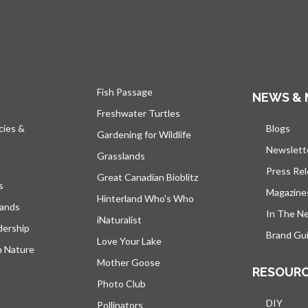
Fish Passage
NEWS & 
Freshwater Turtles
cies &
Blogs
s’ou
Gardening for Wildlife
Newslett
Grasslands
Press Re
Great Canadian Bioblitz
s
Magazine
Hinterland Who's Who
lands
In The N
iNaturalist
dership
Brand Gui
Love Your Lake
h Nature
Mother Goose
RESOUR
Photo Club
DIY
Pollinators