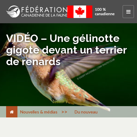
VIDÉO – Une gélinotte
gigote devant un terrier
de renards
>
Nouvelles & médias
Du nouveau