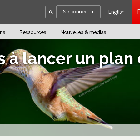
Se connecter
English
ons
Ressources
Nouvelles & médias
 à lancer un plan 