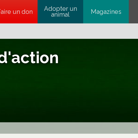
Adopter un
Faire un don
s’ouvre dans un nouvel onglet
Magazines
animal
d'action