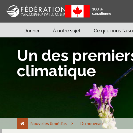
Donner
À notre sujet
Ce que nous fais
Un des premiers
climatique
>
Nouvelles & médias
Du nouveau