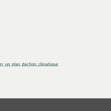
r_un_plan_daction_climatique
s’ouvre dans un nouvel ong