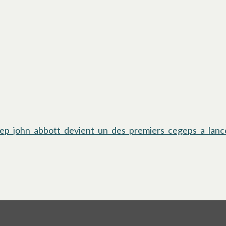
ep_john_abbott_devient_un_des_premiers_cegeps_a_lance