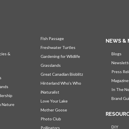
Fish Passage
NEWS & 
Freshwater Turtles
cies &
Blogs
s’ou
Gardening for Wildlife
Newslett
Grasslands
Press Re
Great Canadian Bioblitz
s
Magazine
Hinterland Who's Who
lands
In The N
iNaturalist
dership
Brand Gui
Love Your Lake
h Nature
Mother Goose
RESOUR
Photo Club
DIY
Pollinators