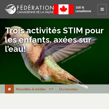
Trois activités STIM pour
les enfants, axées sur
l’eau!
>
Nouvelles & médias
Du nouveau