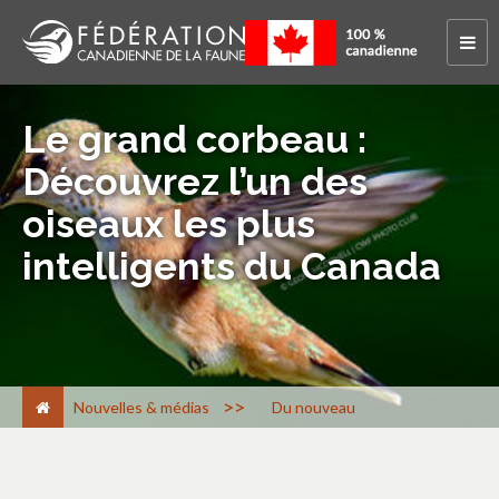
Le grand corbeau :
Découvrez l’un des
oiseaux les plus
intelligents du Canada
>
Nouvelles & médias
Du nouveau