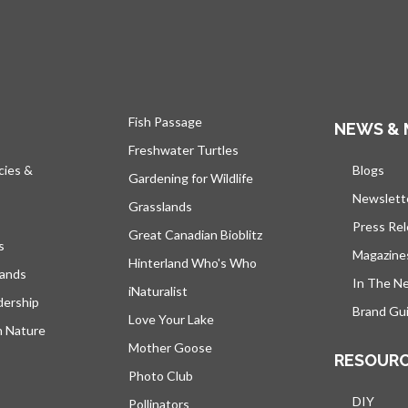
Fish Passage
NEWS & 
Freshwater Turtles
cies &
Blogs
s’ou
Gardening for Wildlife
Newslett
Grasslands
Press Re
Great Canadian Bioblitz
s
Magazine
Hinterland Who's Who
lands
In The N
iNaturalist
dership
Brand Gui
Love Your Lake
h Nature
Mother Goose
RESOUR
Photo Club
DIY
Pollinators