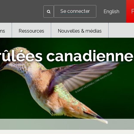
Se connecter
English
ons
Ressources
Nouvelles & médias
brûlées canadienne