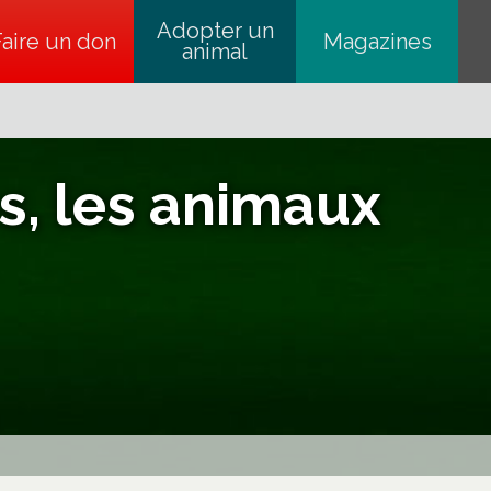
Adopter un
Faire un don
s’ouvre dans un nouvel onglet
Magazines
animal
s, les animaux