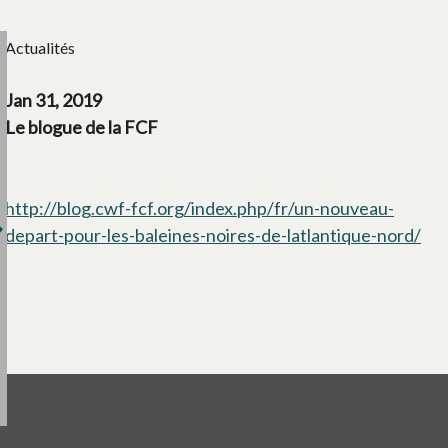
Actualités
Jan 31, 2019
Le blogue de la FCF
http://blog.cwf-fcf.org/index.php/fr/un-nouveau-
depart-pour-les-baleines-noires-de-latlantique-nord/
s’o