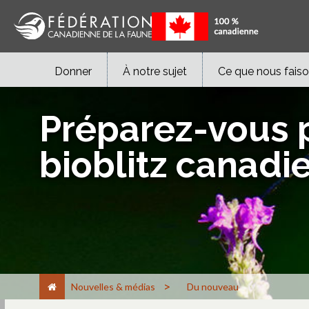
Donner
À notre sujet
Ce que nous fais
Préparez-vous p
bioblitz canadi
>
Nouvelles & médias
Du nouveau