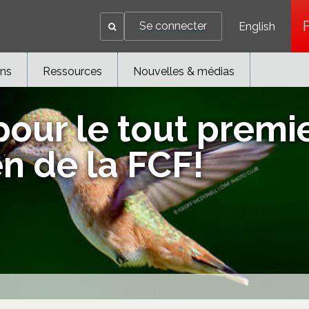
Se connecter
English
ons
Ressources
Nouvelles & médias
our le tout premi
en de la FCF!