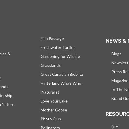
Fish Passage
NEWS & 
Freshwater Turtles
cies &
Blogs
s’ou
Gardening for Wildlife
Newslett
Grasslands
Press Re
Great Canadian Bioblitz
s
Magazine
Hinterland Who's Who
lands
In The N
iNaturalist
dership
Brand Gui
Love Your Lake
h Nature
Mother Goose
RESOUR
Photo Club
DIY
Pollinators