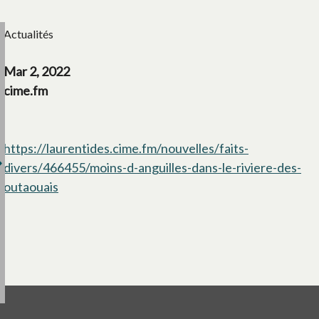
Actualités
Mar 2, 2022
cime.fm
https://laurentides.cime.fm/nouvelles/faits-
divers/466455/moins-d-anguilles-dans-le-riviere-des-
outaouais
s’ouvre dans un nouvel onglet