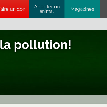
Adopter un
Faire un don
s’ouvre dans un nouvel onglet
Magazines
animal
la pollution!