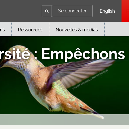
Se connecter
English
ons
Ressources
Nouvelles & médias
rsité : Empêchons 