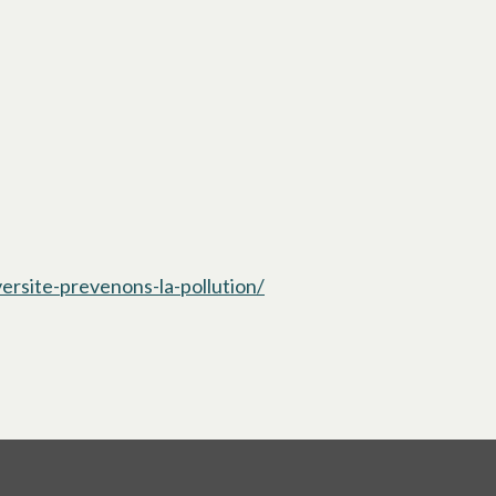
versite-prevenons-la-pollution/
s’ouvre dans un nouvel ong