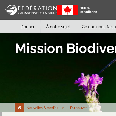
Donner
À notre sujet
Ce que nous fais
Mission Biodive
>
Nouvelles & médias
Du nouveau