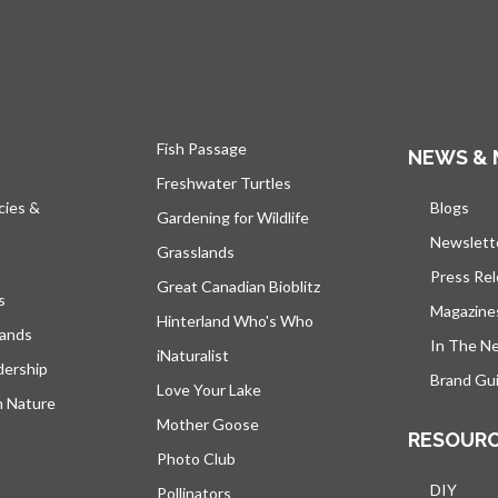
Fish Passage
NEWS & 
Freshwater Turtles
cies &
Blogs
s’ou
Gardening for Wildlife
Newslett
Grasslands
Press Re
Great Canadian Bioblitz
s
Magazine
Hinterland Who's Who
lands
In The N
iNaturalist
dership
Brand Gui
Love Your Lake
h Nature
Mother Goose
RESOUR
Photo Club
DIY
Pollinators