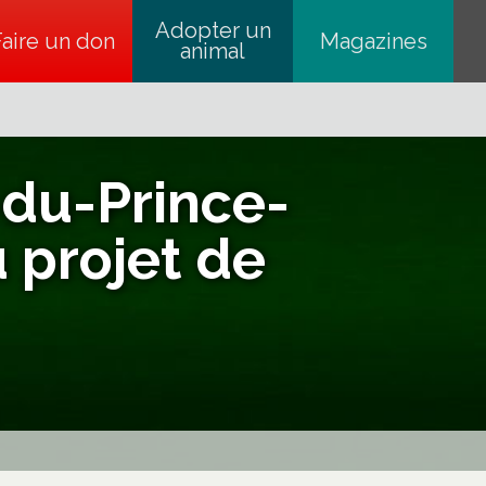
Adopter un
Faire un don
s’ouvre dans un nouvel onglet
Magazines
animal
-du-Prince-
 projet de