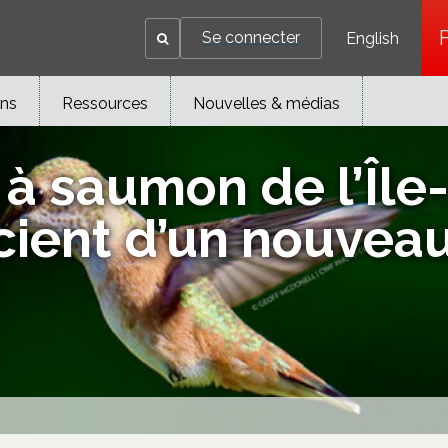
Se connecter
English
ons
Ressources
Nouvelles & médias
 à saumon de l’Île
ient d’un nouveau