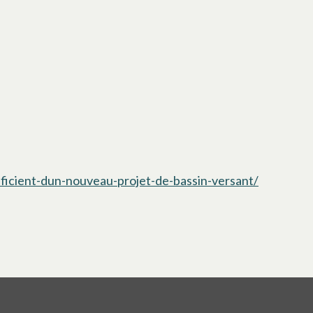
eficient-dun-nouveau-projet-de-bassin-versant/
s’ouvre d