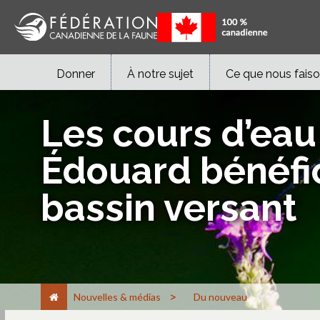
Donner
À notre sujet
Ce que nous fais
Les cours d’eau
Édouard bénéfic
bassin versant
>
Nouvelles & médias
Du nouveau