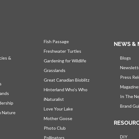
Fish Passage
NEWS & 
Freshwater Turtles
cies &
Blogs
s’ou
Gardening for Wildlife
Newslett
Grasslands
Press Re
Great Canadian Bioblitz
s
Magazine
Hinterland Who's Who
lands
In The N
iNaturalist
dership
Brand Gui
Love Your Lake
h Nature
Mother Goose
RESOUR
Photo Club
DIY
Pollinators