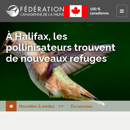
À Halifax, les
pollinisateurs trouvent
de nouveaux refuges
>
Nouvelles & médias
Du nouveau