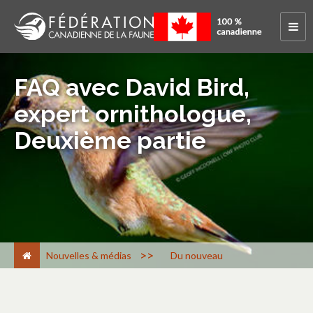
FAQ avec David Bird,
expert ornithologue,
Deuxième partie
>
Nouvelles & médias
Du nouveau