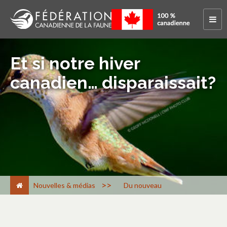
Et si notre hiver
canadien… disparaissait?
>
Nouvelles & médias
Du nouveau