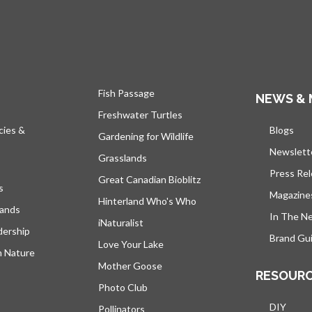
Fish Passage
NEWS & 
Freshwater Turtles
cies &
Blogs
s’ou
Gardening for Wildlife
Newslett
Grasslands
Press Re
Great Canadian Bioblitz
s
Magazine
Hinterland Who's Who
lands
In The N
iNaturalist
dership
Brand Gui
Love Your Lake
h Nature
Mother Goose
RESOUR
Photo Club
DIY
Pollinators