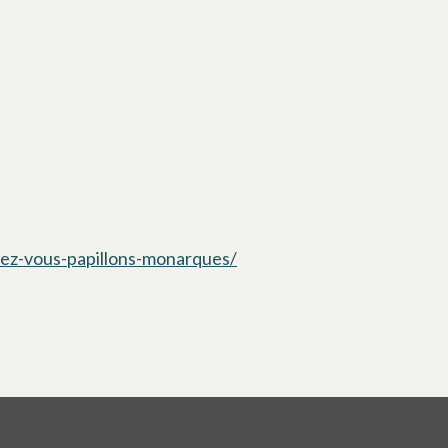
hez-vous-papillons-monarques/
s’ouvre dans un nouvel ong