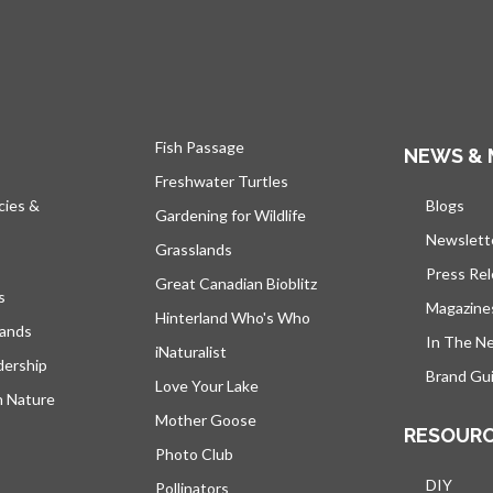
Fish Passage
NEWS & 
Freshwater Turtles
cies &
Blogs
s’ou
Gardening for Wildlife
Newslett
Grasslands
Press Re
Great Canadian Bioblitz
s
Magazine
Hinterland Who's Who
lands
In The N
iNaturalist
dership
Brand Gui
Love Your Lake
h Nature
Mother Goose
RESOUR
Photo Club
DIY
Pollinators