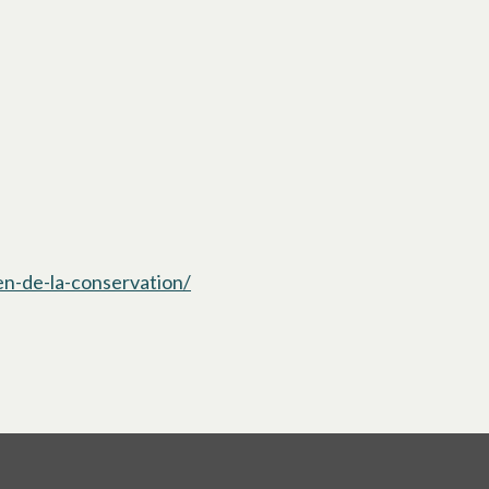
en-de-la-conservation/
s’ouvre dans un nouvel onglet