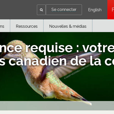
Se connecter
English
ons
Ressources
Nouvelles & médias
ce requise : votr
s canadien de la 