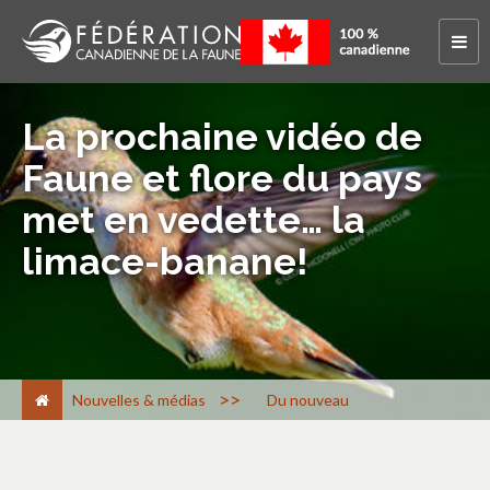
La prochaine vidéo de
Faune et flore du pays
met en vedette… la
limace-banane!
>
Nouvelles & médias
Du nouveau