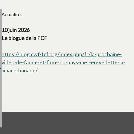
Actualités
10 juin 2026
Le blogue de la FCF
https://blog.cwf-fcf.org/index.php/fr/la-prochaine-
video-de-faune-et-flore-du-pays-met-en-vedette-la-
limace-banane/
s’ouvre dans un nouvel onglet