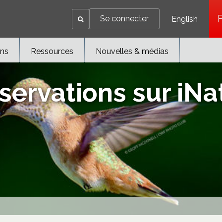
Se connecter
English
ons
Ressources
Nouvelles & médias
servations sur iNat