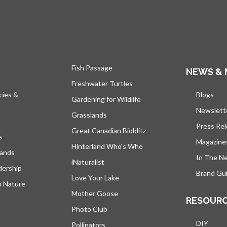
Fish Passage
NEWS & 
Freshwater Turtles
cies &
Blogs
s’ou
Gardening for Wildlife
Newslett
Grasslands
Press Re
Great Canadian Bioblitz
s
Magazine
Hinterland Who's Who
lands
In The N
iNaturalist
dership
Brand Gui
Love Your Lake
h Nature
Mother Goose
RESOUR
Photo Club
DIY
Pollinators