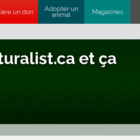
Adopter un
Faire un don
s’ouvre dans un nouvel onglet
Magazines
animal
uralist.ca et ça