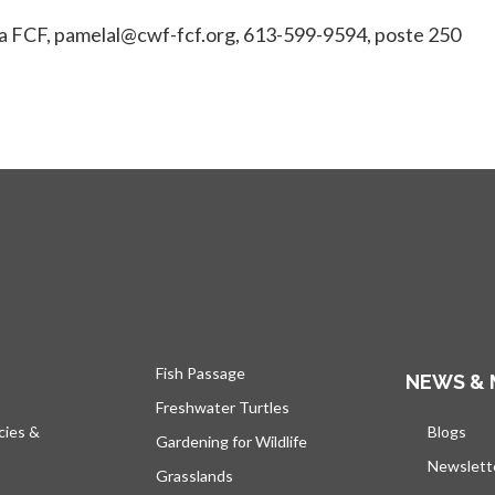
la FCF, pamelal@cwf-fcf.org, 613-599-9594, poste 250
Fish Passage
NEWS & 
Freshwater Turtles
cies &
Blogs
s’ou
Gardening for Wildlife
Newslett
Grasslands