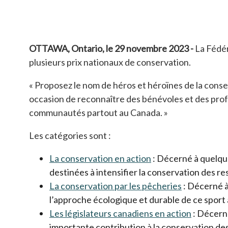
OTTAWA, Ontario, le 29 novembre 2023 -
La Fédér
plusieurs prix nationaux de conservation.
« Proposez le nom de héros et héroïnes de la conse
occasion de reconnaître des bénévoles et des profe
communautés partout au Canada. »
Les catégories sont :
La conservation en action
s’ouvre dans un no
: Décerné à quelqu’
destinées à intensifier la conservation des r
La conservation par les pêcheries
s’ouvre dan
: Décerné à
l’approche écologique et durable de ce sport
Les législateurs canadiens en action
s’ouvre d
: Décerné
importante contribution à la conservation d