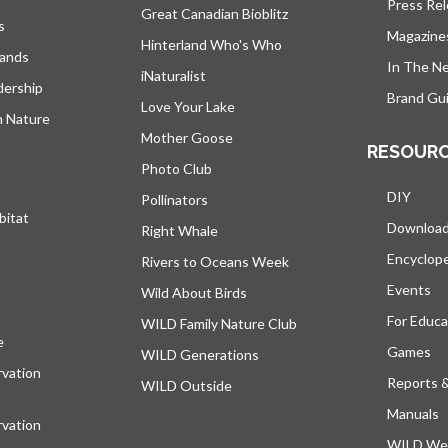
Press Re
Great Canadian Bioblitz
s
Magazine
Hinterland Who's Who
lands
In The N
iNaturalist
dership
Brand Gui
Love Your Lake
h Nature
Mother Goose
RESOUR
Photo Club
DIY
Pollinators
bitat
Downloa
Right Whale
Encyclop
Rivers to Oceans Week
Events
Wild About Birds
For Educa
WILD Family Nature Club
e
s’ouvre dans un nouvel onglet
Games
WILD Generations
vation
Reports 
WILD Outside
Manuals
vation
WILD Web