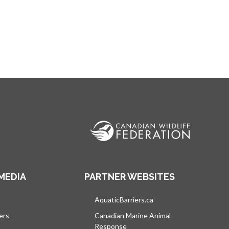
MEDIA
PARTNER WEBSITES
vre dans un nouvel onglet
AquaticBarriers.ca
s’ouvre dans un nouvel 
ers
Canadian Marine Animal
Response
s’ouvre dans un nouvel onglet