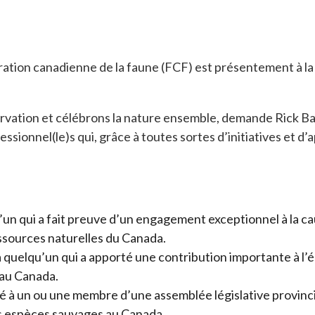
ation canadienne de la faune (FCF) est présentement à la
rvation et célébrons la nature ensemble, demande Rick Bat
ssionnel(le)s qui, grâce à toutes sortes d’initiatives et 
uvel onglet
un qui a fait preuve d’un engagement exceptionnel à la caus
essources naturelles du Canada.
s un nouvel onglet
 quelqu’un qui a apporté une contribution importante à l’
 au Canada.
ans un nouvel onglet
 à un ou une membre d’une assemblée législative provincial
es espèces sauvages au Canada.