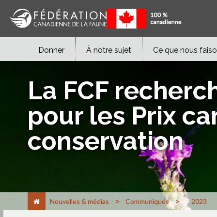
Donner
À notre sujet
Ce que nous fais
La FCF recherc
pour les Prix c
conservation
>
>
Nouvelles & médias
Communiqués
2023