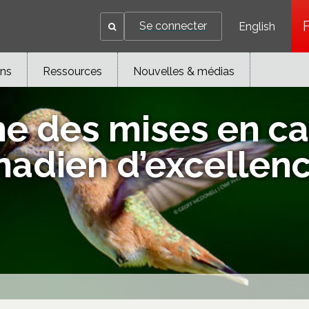
Se connecter
English
ons
Ressources
Nouvelles & médias
he des mises en c
anadien d’excellen