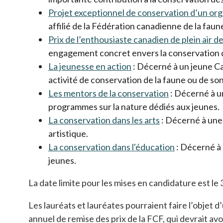
Projet exceptionnel de conservation d’un org
affilié de la Fédération canadienne de la fau
Prix de l’enthousiaste canadien de plein air d
engagement concret envers la conservation d
La jeunesse en action
s’ouvre dans un nouvel 
: Décerné à un jeune Ca
activité de conservation de la faune ou de son
Les mentors de la conservation
s’ouvre dans 
: Décerné à un
programmes sur la nature dédiés aux jeunes.
La conservation dans les arts
s’ouvre dans un
: Décerné à une 
artistique.
La conservation dans l'éducation
s’ouvre dans
: Décerné à
jeunes.
La date limite pour les mises en candidature est l
Les lauréats et lauréates pourraient faire l’objet d
annuel de remise des prix de la FCF, qui devrait avo