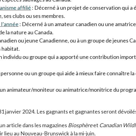
anisme affilié
s’ouvre dans un nouvel onglet
: Décerné à un projet de conservation qui a 
ne, ses clubs ou ses membres.
e l’année
s’ouvre dans un nouvel onglet
: Décerné à un amateur canadien ou une amatrice c
e la nature au Canada.
onglet
nadien ou jeune Canadienne, ou à un groupe de jeunes Cana
 habitat.
un nouvel onglet
 individu ou groupe qui a apporté une contribution importa
 nouvel onglet
personne ou un groupe qui aide à mieux faire connaître l
 un nouvel onglet
 un animateur/moniteur ou animatrice/monitrice du progr
e 31 janvier 2024. Les gagnants et gagnantes seront dévoilé
’un article dans les magazines
Biosphère
et
Canadian Wildl
ir lieu au Nouveau-Brunswick à la mi-juin.