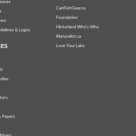
leases
CanFishGear.ca
s’ouvre dans un nouvel on
s
Foundation
ews
Hinterland Who's Who
s’ouvre dans un nou
delines & Logos
iNaturalist.ca
s’ouvre dans un nouvel ongle
CES
Love Your Lake
s’ouvre dans un nouvel ong
ds
edias
tors
& Papers
inars