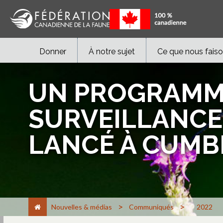
Donner
À notre sujet
Ce que nous fais
UN PROGRAMME
SURVEILLANCE
LANCÉ À CUM
>
>
Nouvelles & médias
Communiqués
2022