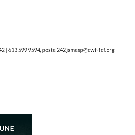
242 | 613 599 9594, poste 242 jamesp@cwf-fcf.org
’UNE