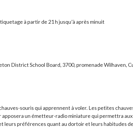
étiquetage à partir de 21 h jusqu’à après minuit
ton District School Board, 3700, promenade Wilhaven, 
es chauves-souris qui apprennent à voler. Les petites chauve
r apposera un émetteur-radio miniature qui permettra aux
et leurs préférences quant au dortoir et leurs habitudes 