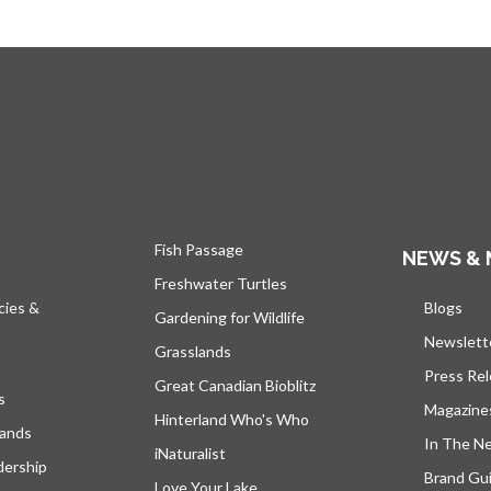
Fish Passage
NEWS & 
Freshwater Turtles
cies &
Blogs
s’ou
Gardening for Wildlife
Newslett
Grasslands
Press Re
Great Canadian Bioblitz
s
Magazine
Hinterland Who's Who
lands
In The N
iNaturalist
dership
Brand Gui
Love Your Lake