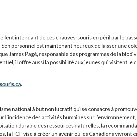
lent intendant de ces chauves-souris en péril par le passé 
n. Son personnel est maintenant heureux de laisser une col
lique James Pagé, responsable des programmes de la biodiver
iel, il offre aussi la possibilité aux jeunes qui visitent 
souris.ca
s’ouvre dans un nouvel onglet
.
sme national à but non lucratif qui se consacre à promouvoi
r l’incidence des activités humaines sur l’environnement, l
oitation durable des ressources naturelles, la recommanda
s, la FCF vise à créer un avenir où les Canadiens vivront 