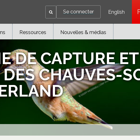
Se connecter
English
ons
Ressources
Nouvelles & médias
 DE CAPTURE ET
 DES CHAUVES-SO
BERLAND