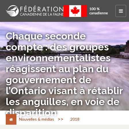
Chaque seconde
compte : des groupes
environnementalistes
réagissent au plan du
gouvernement de
l’Ontario visant à rétablir
les anguilles, en voie de
disparition
>
Nouvelles & médias
2018