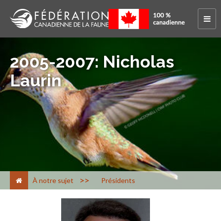
2005-2007: Nicholas
Laurin
>
À notre sujet
Présidents