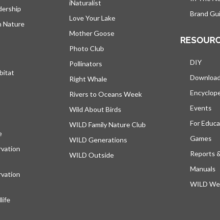
iNaturalist
dership
Brand Gui
Love Your Lake
h Nature
Mother Goose
RESOUR
Photo Club
DIY
Pollinators
bitat
Downloa
Right Whale
Encyclop
Rivers to Oceans Week
Events
Wild About Birds
For Educa
WILD Family Nature Club
e
s’ouvre dans un nouvel onglet
Games
WILD Generations
vation
Reports 
WILD Outside
Manuals
vation
WILD Web
ife