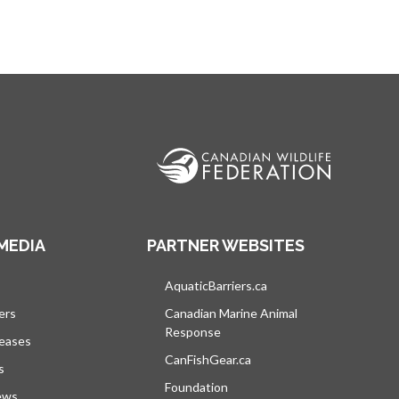
MEDIA
PARTNER WEBSITES
vre dans un nouvel onglet
AquaticBarriers.ca
s’ouvre dans un nouvel 
ers
Canadian Marine Animal
Response
s’ouvre dans un nouvel onglet
leases
CanFishGear.ca
s’ouvre dans un nouvel on
s
Foundation
ews