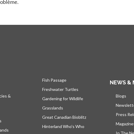
roblème.
Fish Passage
NEWS & 
Freshwater Turtles
cies &
Blogs
s’ou
Gardening for Wildlife
Newslett
Grasslands
Press Re
Great Canadian Bioblitz
s
Magazine
Hinterland Who's Who
lands
In The N