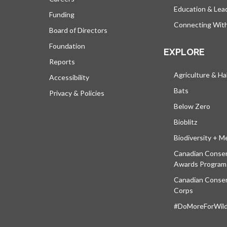
Education & Lea
Funding
Connecting Wit
Board of Directors
Foundation
EXPLORE
Reports
Agriculture & Ha
Accessibility
Bats
Privacy & Policies
Below Zero
Bioblitz
Biodiversity + M
Canadian Conser
Awards Program
Canadian Conser
Corps
#DoMoreForWildl