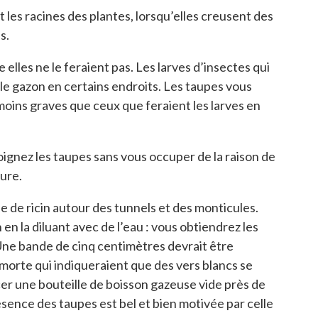
t les racines des plantes, lorsqu’elles creusent des
s.
elles ne le feraient pas. Les larves d’insectes qui
e gazon en certains endroits. Les taupes vous
 moins graves que ceux que feraient les larves en
loignez les taupes sans vous occuper de la raison de
ure.
le de ricin autour des tunnels et des monticules.
 en la diluant avec de l’eau : vous obtiendrez les
. Une bande de cinq centimètres devrait être
e morte qui indiqueraient que des vers blancs se
acer une bouteille de boisson gazeuse vide près de
présence des taupes est bel et bien motivée par celle