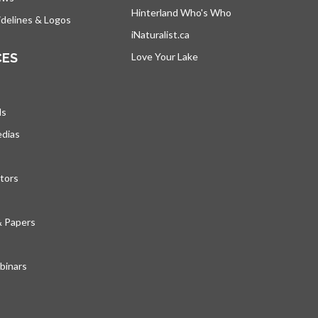
Hinterland Who's Who
s’ouvre dans un nou
delines & Logos
iNaturalist.ca
s’ouvre dans un nouvel ongle
CES
Love Your Lake
s’ouvre dans un nouvel ong
ds
edias
tors
& Papers
inars