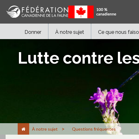
Donner
À notre sujet
Ce que nous fais
Lutte contre le
>
À notre sujet
Questions fréquentes