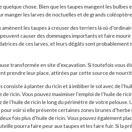
ire quelque chose. Bien que les taupes mangent les bulbes e
our manger les larves de noctuelles et de grands coléoptère
mènent les taupes à creuser des terriers là où d’ordinaire 
 peuvent causer des dommages importants et faire mourir l
rédatrices de ces larves, et leurs dégâts sont probablement
louse transformée en site d’excavation. Si toutefois vous é
t prendre leur place, attirées par cette source de nourrit
nsiste à planter du ricin et à imbiber le sol avec de l’hui
 de ricin. Vous pouvez maximiser l’emploi de l’huile de ricin
 de l’huile de ricin le long du périmètre de votre pelouse
se pour voir si elle présente certaines zones brunes d’herb
z deux fois plus d’huile de ricin. Vous pouvez également pl
uteille pourra faire peur aux taupes et les faire fuir. Si la 