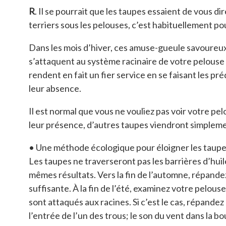
R
. Il se pourrait que les taupes essaient de vous d
terriers sous les pelouses, c’est habituellement p
Dans les mois d’hiver, ces amuse-gueule savoureux a
s’attaquent au système racinaire de votre pelouse
rendent en fait un fier service en se faisant les p
leur absence.
Il est normal que vous ne vouliez pas voir votre pe
leur présence, d’autres taupes viendront simplemen
• Une méthode écologique pour éloigner les taupes co
Les taupes ne traverseront pas les barrières d’huile
mêmes résultats. Vers la fin de l’automne, répandez
suffisante. À la fin de l’été, examinez votre pelou
sont attaqués aux racines. Si c’est le cas, répande
l’entrée de l’un des trous; le son du vent dans la bo