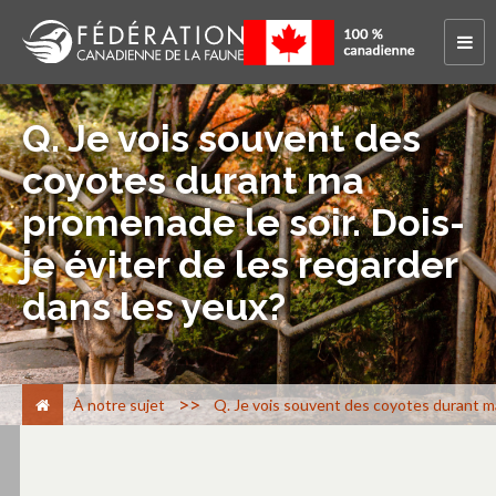
Q. Je vois souvent des
coyotes durant ma
promenade le soir. Dois-
je éviter de les regarder
dans les yeux?
>
À notre sujet
Q. Je vois souvent des coyotes durant ma