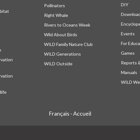
DIY
Pollinators
bitat
Downloa
Right Whale
Encyclop
Rivers to Oceans Week
Events
Wild About Birds
For Educa
WILD Family Nature Club
e
s’ouvre dans un nouvel onglet
Games
WILD Generations
vation
Reports 
WILD Outside
Manuals
vation
WILD Web
ife
Français - Accueil