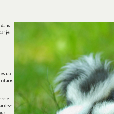
r dans
car je
tes ou
riture,
ercle
gardez-
ous