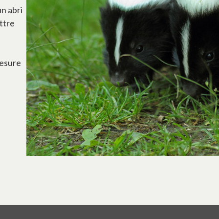
un abri
ttre
mesure