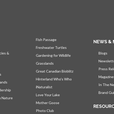
Fish Passage
NEWS & 
Freshwater Turtles
cies &
Blogs
s’ou
Gardening for Wildlife
Newslett
Grasslands
Press Re
Great Canadian Bioblitz
s
Magazine
Hinterland Who's Who
lands
In The N
iNaturalist
dership
Brand Gui
Love Your Lake
h Nature
Mother Goose
RESOUR
Photo Club