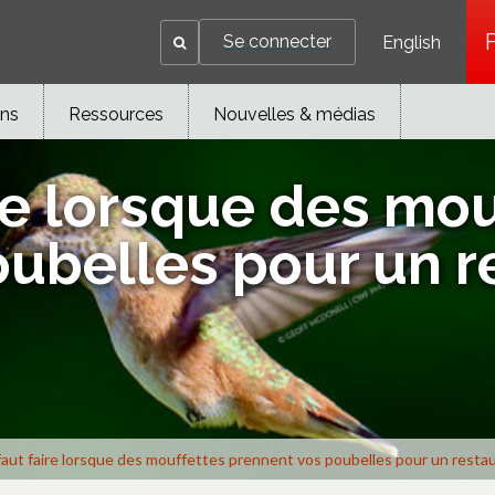
Se connecter
English
ons
Ressources
Nouvelles & médias
ire lorsque des mo
ubelles pour un r
 faut faire lorsque des mouffettes prennent vos poubelles pour un resta