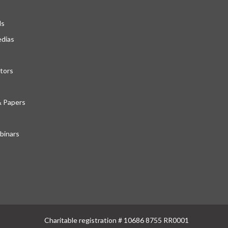
ds
edias
tors
& Papers
inars
Charitable registration # 10686 8755 RR0001