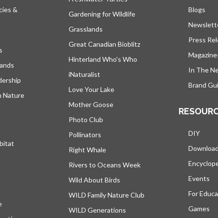
cies &
Blogs
s’ou
Gardening for Wildlife
Newslett
Grasslands
Press Re
Great Canadian Bioblitz
s
Magazine
Hinterland Who's Who
lands
In The N
iNaturalist
dership
Brand Gui
Love Your Lake
h Nature
Mother Goose
RESOUR
Photo Club
DIY
Pollinators
bitat
Downloa
Right Whale
Encyclop
Rivers to Oceans Week
Events
Wild About Birds
For Educa
WILD Family Nature Club
e
s’ouvre dans un nouvel onglet
Games
WILD Generations