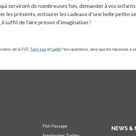
u qui serviront de nombreuses fois, demander à vos enfants
ler les présents, entourer les cadeaux d’une belle petite 
il suffit de faire preuve d’imagination !
vation de la FCF,
Terri-Lee
et
Leigh
! Vos questions, ainsi que les réponses à c
Fish Passage
NEWS & 
Freshwater Turtles