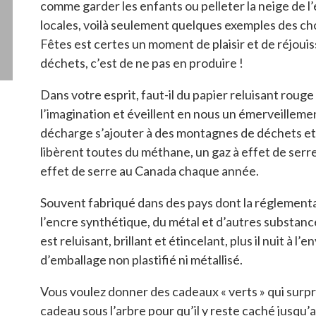
comme garder les enfants ou pelleter la neige de 
locales, voilà seulement quelques exemples des ch
Fêtes est certes un moment de plaisir et de réjouiss
déchets, c’est de ne pas en produire !
Dans votre esprit, faut-il du papier reluisant rou
l’imagination et éveillent en nous un émerveillement
décharge s’ajouter à des montagnes de déchets et 
libèrent toutes du méthane, un gaz à effet de ser
effet de serre au Canada chaque année.
Souvent fabriqué dans des pays dont la réglementa
l’encre synthétique, du métal et d’autres substances
est reluisant, brillant et étincelant, plus il nuit à
d’emballage non plastifié ni métallisé.
Vous voulez donner des cadeaux « verts » qui surpr
cadeau sous l’arbre pour qu’il y reste caché jusqu’