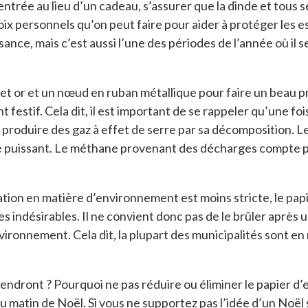
l’entrée au lieu d’un cadeau, s’assurer que la dinde et t
oix personnels qu’on peut faire pour aider à protéger les
ance, mais c’est aussi l’une des périodes de l’année où il se
ge et or et un nœud en ruban métallique pour faire un beau 
 festif. Cela dit, il est important de se rappeler qu’une foi
produire des gaz à effet de serre par sa décomposition. 
re puissant. Le méthane provenant des décharges compte po
tion en matière d’environnement est moins stricte, le pa
 indésirables. Il ne convient donc pas de le brûler après u
 l’environnement. Cela dit, la plupart des municipalités sont 
endront ? Pourquoi ne pas réduire ou éliminer le papier d’
au matin de Noël. Si vous ne supportez pas l’idée d’un Noël