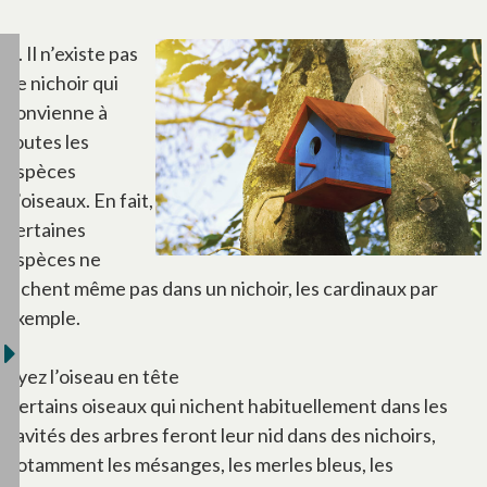
R. Il n’existe pas
de nichoir qui
convienne à
toutes les
espèces
d’oiseaux. En fait,
certaines
espèces ne
nichent même pas dans un nichoir, les cardinaux par
exemple.
Ayez l’oiseau en tête
Certains oiseaux qui nichent habituellement dans les
cavités des arbres feront leur nid dans des nichoirs,
notamment les mésanges, les merles bleus, les