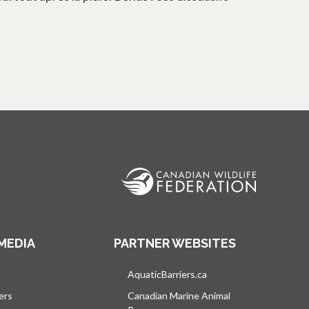
MEDIA
PARTNER WEBSITES
vre dans un nouvel onglet
AquaticBarriers.ca
s’ouvre dans un nouvel 
ers
Canadian Marine Animal