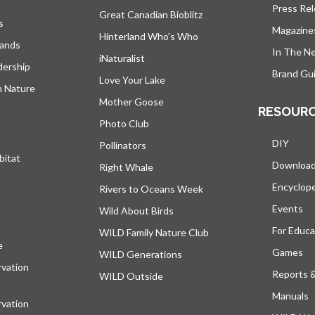
Press Re
Great Canadian Bioblitz
s
Magazine
Hinterland Who's Who
lands
In The N
iNaturalist
dership
Brand Gui
Love Your Lake
h Nature
Mother Goose
RESOUR
Photo Club
DIY
Pollinators
bitat
Downloa
Right Whale
Encyclop
Rivers to Oceans Week
Events
Wild About Birds
For Educa
WILD Family Nature Club
e
s’ouvre dans un nouvel onglet
Games
WILD Generations
vation
Reports 
WILD Outside
Manuals
vation