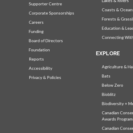
Lakes & Rivers
Supporter Centre
Coasts & Ocean
Corporate Sponsorships
Forests & Grass
Careers
Education & Lea
Funding
Connecting Wit
Board of Directors
Foundation
EXPLORE
Reports
Agriculture & Ha
Accessibility
Bats
Privacy & Policies
Below Zero
Bioblitz
Biodiversity + M
Canadian Conser
Awards Program
Canadian Conser