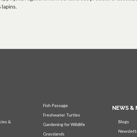
 lapins.
Fish Passage
NEWS & 
Freshwater Turtles
cies &
Blogs
s’ou
Gardening for Wildlife
Newslett
Grasslands