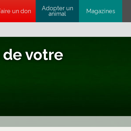
Adopter un
Faire un don
s’ouvre dans un nouvel onglet
Magazines
animal
de votre