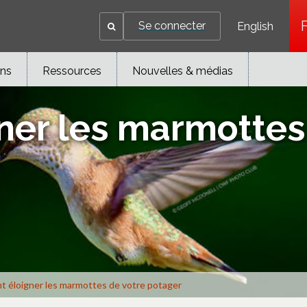
Se connecter
English
ons
Ressources
Nouvelles & médias
er les marmottes 
 éloigner les marmottes de votre potager