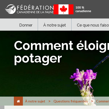
Donner
À notre sujet
Ce que nous fais
Comment éloign
potager
>
>
À notre sujet
Questions fréquentes
Comment