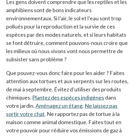
Les gens doivent comprendre que les reptiles et les
amphibiens sont de bons indicateurs
environnementaux. Si l’air, le sol et l’eau sont trop
pollués pour la reproduction et la survie de ces
espèces par des modes naturels, et si leurs habitats
se font détruire, comment pouvons-nous croire que
les milieux où nous vivons vont nous permettre de
subsister sans problème ?
Que pouvez-vous donc faire pour les aider ? Faites
attention aux tortues et aux serpents sur les routes,
de mai à septembre. Évitez d’utiliser des produits
chimiques.
Plantez des espèces indigènes
s’ouvre dans 
dans
votre jardin.
Aménagez un étang
s’ouvre dans un nouvel
.
Ne laissez pas
sortir votre chat
. Ne rapportez pas de tortue à la
maison comme animal domestique. Faites tout en
votre pouvoir pour réduire vos émissions de gaz à