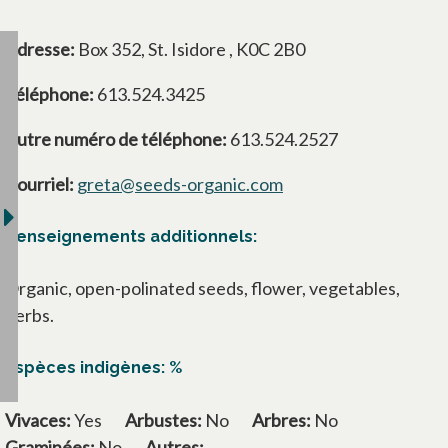
Adresse:
Box 352, St. Isidore , K0C 2B0
Téléphone:
613.524.3425
Autre numéro de téléphone:
613.524.2527
Courriel:
greta@seeds-organic.com
Renseignements additionnels:
Organic, open-polinated seeds, flower, vegetables,
herbs.
Espèces indigènes: %
Vivaces:
Yes
Arbustes:
No
Arbres:
No
Graminées:
No
Autres: