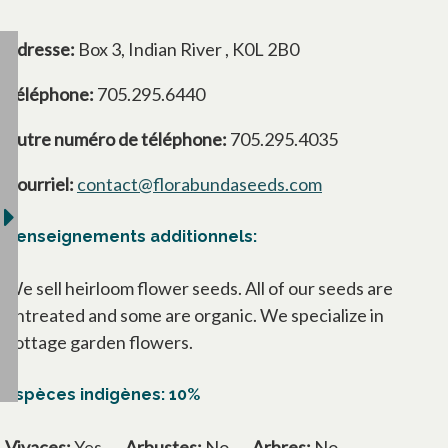
Adresse:
Box 3, Indian River , K0L 2B0
Téléphone:
705.295.6440
Autre numéro de téléphone:
705.295.4035
Courriel:
contact@florabundaseeds.com
Renseignements additionnels:
We sell heirloom flower seeds. All of our seeds are
untreated and some are organic. We specialize in
cottage garden flowers.
Espèces indigènes: 10%
Vivaces:
Yes
Arbustes:
No
Arbres:
No