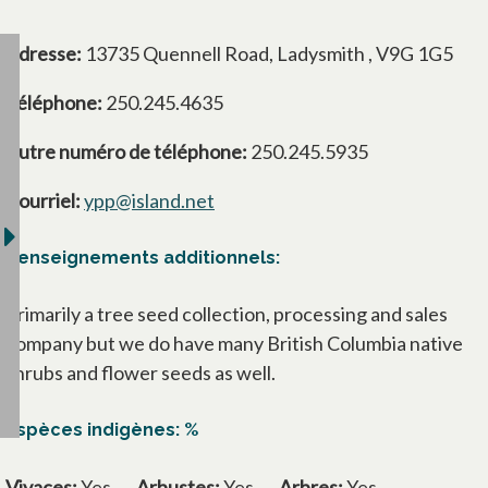
Adresse:
13735 Quennell Road, Ladysmith , V9G 1G5
Téléphone:
250.245.4635
Autre numéro de téléphone:
250.245.5935
Courriel:
ypp@island.net
Renseignements additionnels:
Primarily a tree seed collection, processing and sales
company but we do have many British Columbia native
shrubs and flower seeds as well.
Espèces indigènes: %
Vivaces:
Yes
Arbustes:
Yes
Arbres:
Yes