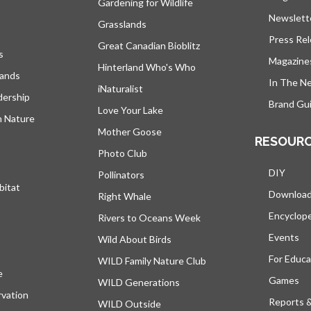
Gardening for Wildlife
Newslett
Grasslands
Press Re
Great Canadian Bioblitz
s
Magazine
Hinterland Who's Who
lands
In The N
iNaturalist
dership
Brand Gui
Love Your Lake
h Nature
Mother Goose
RESOUR
Photo Club
DIY
Pollinators
bitat
Downloa
Right Whale
Encyclop
Rivers to Oceans Week
Events
Wild About Birds
For Educa
WILD Family Nature Club
e
s’ouvre dans un nouvel onglet
Games
WILD Generations
vation
Reports 
WILD Outside