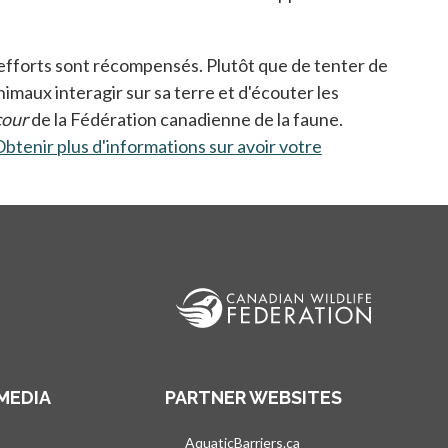
s efforts sont récompensés. Plutôt que de tenter de
animaux interagir sur sa terre et d'écouter les
cour
de la Fédération canadienne de la faune.
btenir plus d'informations sur avoir votre
MEDIA
PARTNER WEBSITES
vre dans un nouvel onglet
AquaticBarriers.ca
s’ouvre dans un nouvel 