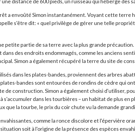
ur une distance de 600 pieds, un ruisseau qui héberge des
êt a envoûté Simon instantanément. Voyant cette terre hab
ppelle s'être dit: « quel privilège de gérer une telle propri
ne petite partie de sa terre avec la plus grande précaution.
vent dans des endroits endommagés, comme les anciens se
ncipal. Simon a également récupéré la terre du site de co
ilisés dans les plates-bandes, proviennent des arbres aba
 plates-bandes sont entourées de rondins de cèdre qui ont
e de construction. Simon a également choisi d'utiliser, pou
à s'accumuler dans les tourbières – un habitat de plus en pl
x que la tourbe, le prix du coir chute vu la demande grand
envahissantes, comme la ronce discolore et l'épervière ora
ituation soit à l'origine de la présence des espèces envahis