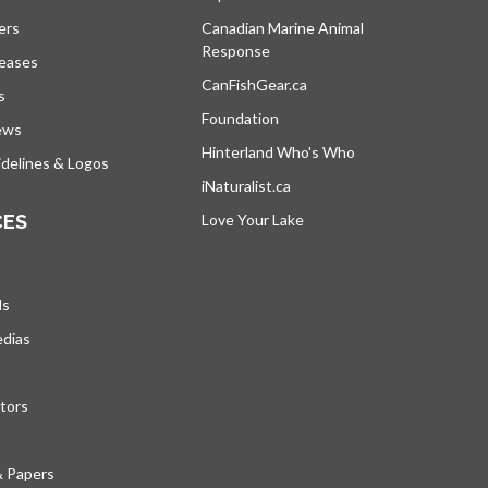
ers
Canadian Marine Animal
Response
s’ouvre dans un nouvel onglet
leases
CanFishGear.ca
s’ouvre dans un nouvel on
s
Foundation
ews
Hinterland Who's Who
s’ouvre dans un nou
delines & Logos
iNaturalist.ca
s’ouvre dans un nouvel ongle
CES
Love Your Lake
s’ouvre dans un nouvel ong
ds
edias
tors
& Papers