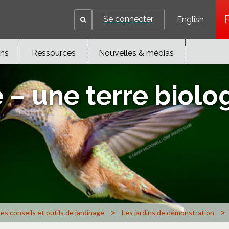
Se connecter
English
ons
Ressources
Nouvelles & médias
e – une terre biolo
>
>
es conseils et outils de jardinage
Les jardins de démonstration