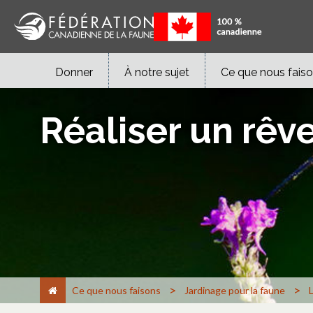
Donner
À notre sujet
Ce que nous fais
Réaliser un rêv
>
>
Ce que nous faisons
Jardinage pour la faune
L