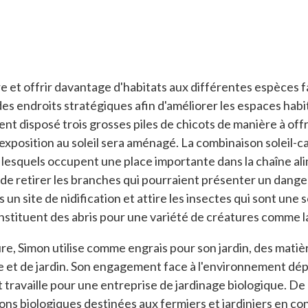
 et offrir davantage d'habitats aux différentes espèces fau
 endroits stratégiques afin d'améliorer les espaces habita
t disposé trois grosses piles de chicots de manière à offr
exposition au soleil sera aménagé. La combinaison soleil-ca
, lesquels occupent une place importante dans la chaîne alim
s de retirer les branches qui pourraient présenter un dange
is un site de nidification et attire les insectes qui sont un
 constituent des abris pour une variété de créatures comme l
re, Simon utilise comme engrais pour son jardin, des matièr
e et de jardin. Son engagement face à l'environnement dépa
 travaille pour une entreprise de jardinage biologique. De 
ons biologiques destinées aux fermiers et jardiniers en c