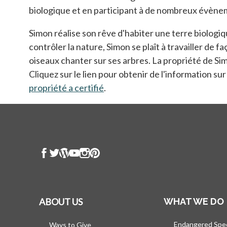
biologique et en participant à de nombreux évènem
Simon réalise son rêve d'habiter une terre biologiq
contrôler la nature, Simon se plaît à travailler de f
oiseaux chanter sur ses arbres. La propriété de S
Cliquez sur le lien pour obtenir de l'information su
propriété a certifié
s’ouvre dans un nouvel onglet
.
ABOUT US
WHAT WE DO
Endangered Spe
Ways to Give