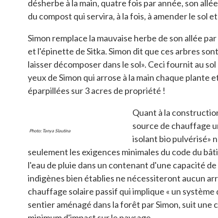
désherbe à la main, quatre fois par année, son allé
du compost qui servira, à la fois, à amender le sol 
Simon remplace la mauvaise herbe de son allée par des
et l'épinette de Sitka. Simon dit que ces arbres so
laisser décomposer dans le sol». Ceci fournit au sol 
yeux de Simon qui arrose à la main chaque plante et 
éparpillées sur 3 acres de propriété !
Quant à la constructio
source de chauffage un
Photo: Tanya Slautina
isolant bio pulvérisé» 
seulement les exigences minimales du code du bâtim
l'eau de pluie dans un contenant d'une capacité de 4 
indigènes bien établies ne nécessiteront aucun ar
chauffage solaire passif qui implique « un système 
sentier aménagé dans la forêt par Simon, suit une c
minimum d'impact sur le paysage.