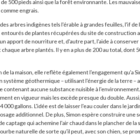
e de 500 pieds ainsi que la forêt environnante. Les mauvai
et comme engrais.
 arbres indigènes tels l'érable à grandes feuilles, l'if de 
nt entourés de plantes récupérées du site de construction a
un apport de nourriture et, d'autre part, l'aide à conserver
chaque arbre plantés. Il y en a plus de 200 au total, dont 50
n de la maison, elle reflète également l'engagement qu'a S
 système géothermique – utilisant l'énergie de la terre – a
ne contenant aucune substance nuisible à l'environnement. 
ent en vigueur mais les excède presque du double. Aussi, 
000 gallons. L'idée est de laisser l'eau couler dans le jard
rosage additionnel. De plus, Simon espère construire une 
de captage qui achemine l'air chaud dans le plancher de la s
ourbe naturelle de sorte qu'il peut, avec son chien, se pr