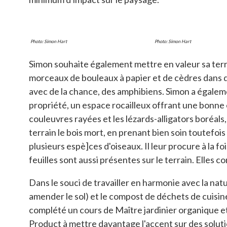
Photo: Simon Hart
Photo: Simon Hart
Simon souhaite également mettre en valeur sa terre
morceaux de bouleaux à papier et de cèdres dans des
avec de la chance, des amphibiens. Simon a égalemen
propriété, un espace rocailleux offrant une bonne 
couleuvres rayées et les lézards-alligators boréals
terrain le bois mort, en prenant bien soin toutefoi
plusieurs espè]ces d'oiseaux. Il leur procure à la fo
feuilles sont aussi présentes sur le terrain. Elles
Dans le souci de travailler en harmonie avec la natu
amender le sol) et le compost de déchets de cuisin
complété un cours de Maître jardinier organique et
Product à mettre davantage l'accent sur des soluti