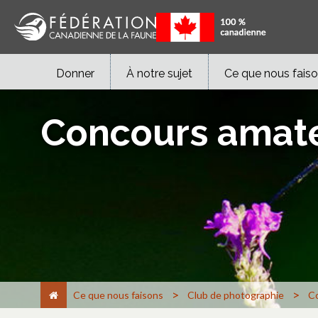
Donner
À notre sujet
Ce que nous fais
Concours amat
>
>
Ce que nous faisons
Club de photographie
Co