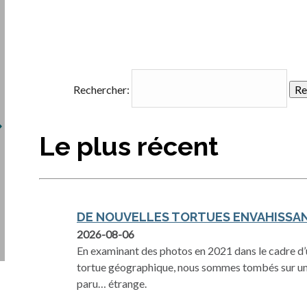
Rechercher:
Le plus récent
DE NOUVELLES TORTUES ENVAHISSA
s’ouvre dans un nouvel onglet
2026-08-06
En examinant des photos en 2021 dans le cadre d’u
tortue géographique, nous sommes tombés sur un
paru… étrange.