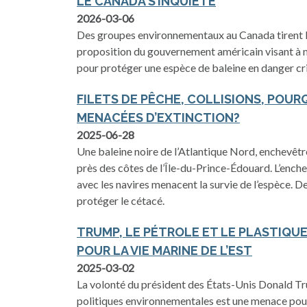
LE CANADA S’INQUIÈTE
2026-03-06
Des groupes environnementaux au Canada tirent la
proposition du gouvernement américain visant à 
pour protéger une espèce de baleine en danger cri
FILETS DE PÊCHE, COLLISIONS, POUR
MENACÉES D’EXTINCTION?
2025-06-28
Une baleine noire de l’Atlantique Nord, enchevêtr
près des côtes de l’Île-du-Prince-Édouard. L’enchev
avec les navires menacent la survie de l’espèce. D
protéger le cétacé.
TRUMP, LE PÉTROLE ET LE PLASTIQUE
POUR LA VIE MARINE DE L’EST
2025-03-02
La volonté du président des États-Unis Donald Tru
politiques environnementales est une menace pour 