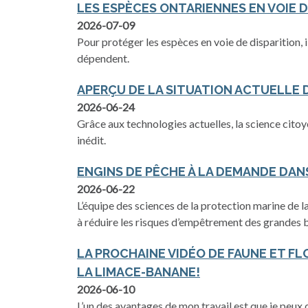
LES ESPÈCES ONTARIENNES EN VOIE 
s’ouvre dans un nouvel onglet
2026-07-09
Pour protéger les espèces en voie de disparition, i
dépendent.
APERÇU DE LA SITUATION ACTUELLE
s’ouvre dans un nouvel onglet
2026-06-24
Grâce aux technologies actuelles, la science citoy
inédit.
ENGINS DE PÊCHE À LA DEMANDE DAN
s’ouvre dans un nouvel onglet
2026-06-22
L’équipe des sciences de la protection marine de 
à réduire les risques d’empêtrement des grandes b
LA PROCHAINE VIDÉO DE FAUNE ET FL
LA LIMACE-BANANE!
s’ouvre dans un nouvel onglet
2026-06-10
L’un des avantages de mon travail est que je peux