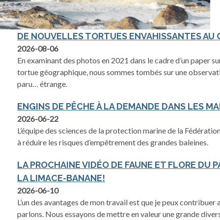
DE NOUVELLES TORTUES ENVAHISSANTES AU
s’ouvre dans un nouvel onglet
2026-08-06
En examinant des photos en 2021 dans le cadre d’un paper sur
tortue géographique, nous sommes tombés sur une observat
paru… étrange.
ENGINS DE PÊCHE À LA DEMANDE DANS LES MA
s’ouvre dans un nouvel onglet
2026-06-22
L’équipe des sciences de la protection marine de la Fédérati
à réduire les risques d’empêtrement des grandes baleines.
LA PROCHAINE VIDÉO DE FAUNE ET FLORE DU 
LA LIMACE-BANANE!
s’ouvre dans un nouvel onglet
2026-06-10
L’un des avantages de mon travail est que je peux contribuer
parlons. Nous essayons de mettre en valeur une grande divers