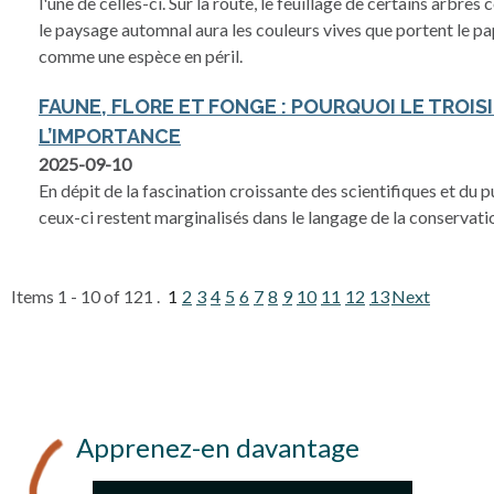
l'une de celles-ci. Sur la route, le feuillage de certains arbre
le paysage automnal aura les couleurs vives que portent le 
comme une espèce en péril.
FAUNE, FLORE ET FONGE : POURQUOI LE TROISIÈ
L’IMPORTANCE
2025-09-10
En dépit de la fascination croissante des scientifiques et du 
ceux-ci restent marginalisés dans le langage de la conservati
Items 1 - 10 of 121 .
1
2
3
4
5
6
7
8
9
10
11
12
13
Next
Apprenez-en davantage