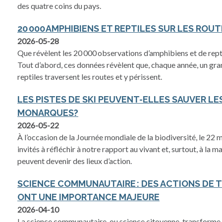
des quatre coins du pays.
20 000 AMPHIBIENS ET REPTILES SUR LES ROUT
2026-05-28
Que révèlent les 20 000 observations d’amphibiens et de rept
Tout d’abord, ces données révèlent que, chaque année, un gr
reptiles traversent les routes et y périssent.
LES PISTES DE SKI PEUVENT-ELLES SAUVER LE
MONARQUES?
s’ouvre dans un nouvel onglet
2026-05-22
À l’occasion de la Journée mondiale de la biodiversité, le 22
invités à réfléchir à notre rapport au vivant et, surtout, à la m
peuvent devenir des lieux d’action.
SCIENCE COMMUNAUTAIRE : DES ACTIONS DE T
ONT UNE IMPORTANCE MAJEURE
2026-04-10
La science communautaire, ou science citoyenne, transforme 