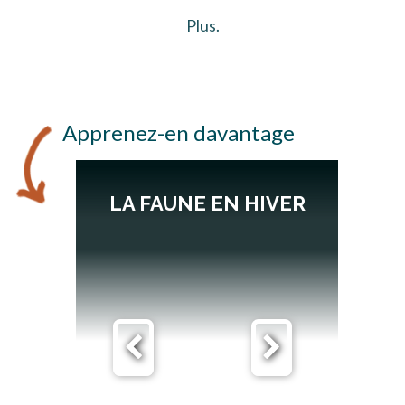
Plus.
s’ouvre dans un nouvel on
Apprenez-en davantage
S
LA FAUNE EN HIVER