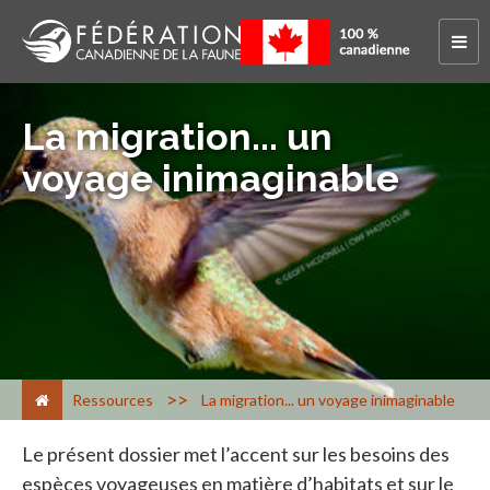
La migration... un
voyage inimaginable
>
Ressources
La migration... un voyage inimaginable
Le présent dossier met l’accent sur les besoins des
espèces voyageuses en matière d’habitats et sur le