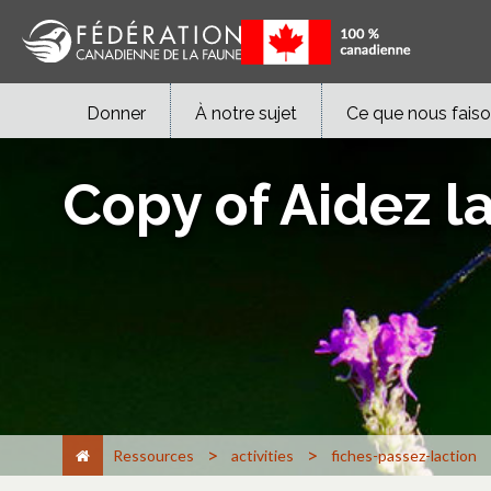
Donner
À notre sujet
Ce que nous fais
Copy of Aidez la
>
>
Ressources
activities
fiches-passez-laction