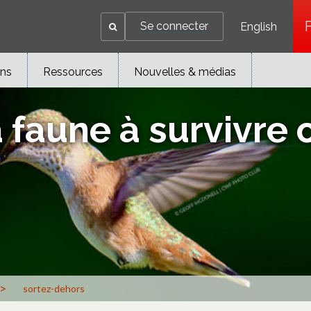
Se connecter
English
ons
Ressources
Nouvelles & médias
 faune à survivre 
>
sortez-dehors