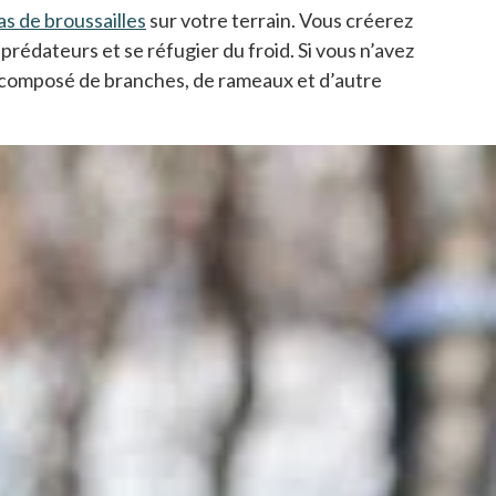
s de broussailles
s’ouvre dans un nouvel onglet
sur votre terrain. Vous créerez
prédateurs et se réfugier du froid. Si vous n’avez
s composé de branches, de rameaux et d’autre