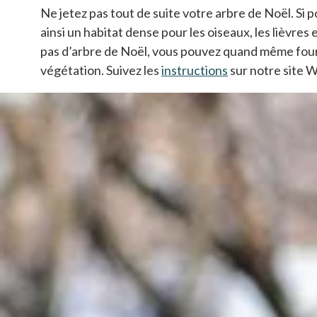
Ne jetez pas tout de suite votre arbre de Noël. Si 
ainsi un habitat dense pour les oiseaux, les lièvres
pas d’arbre de Noël, vous pouvez quand même four
végétation. Suivez les
instructions
s’ouvre dans un
sur notre site 