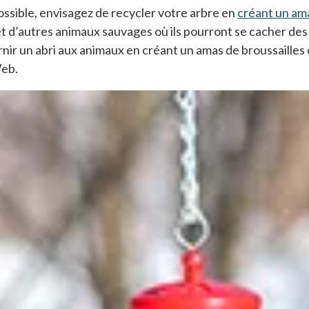
possible, envisagez de recycler votre arbre en
créant un ama
 et d’autres animaux sauvages où ils pourront se cacher des 
nir un abri aux animaux en créant un amas de broussaille
 nouvel onglet
Web.