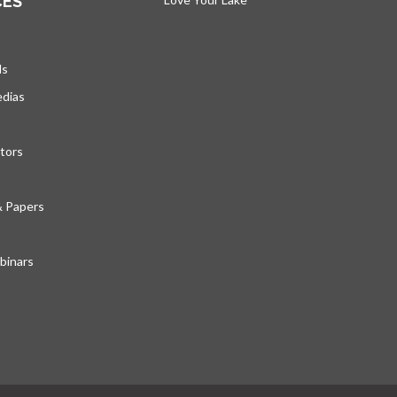
CES
ds
edias
tors
& Papers
inars