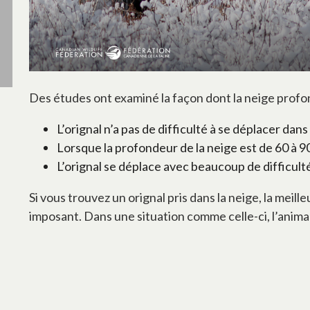
Des études ont examiné la façon dont la neige profon
L’orignal n’a pas de difficulté à se déplacer dan
Lorsque la profondeur de la neige est de 60 à 90 
L’orignal se déplace avec beaucoup de difficulté
Si vous trouvez un orignal pris dans la neige, la meil
imposant. Dans une situation comme celle-ci, l’animal