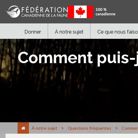
Donner
À notre sujet
Ce que nous fais
Comment puis-je
>
>
À notre sujet
Questions fréquentes
Comment 