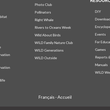
RESOUR
Photo Club
DIY
Pollinators
bitat
Downloa
Right Whale
Encyclop
Rivers to Oceans Week
Events
Wild About Birds
For Educa
WILD Family Nature Club
e
s’ouvre dans un nouvel onglet
Games
WILD Generations
vation
Reports 
WILD Outside
Manuals
vation
WILD Web
ife
Français - Accueil