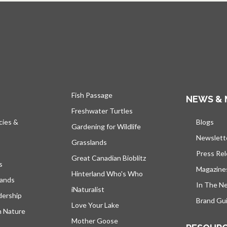
Fish Passage
NEWS & 
Freshwater Turtles
cies &
Blogs
s’ou
Gardening for Wildlife
Newslett
Grasslands
Press Re
Great Canadian Bioblitz
s
Magazine
Hinterland Who's Who
lands
In The N
iNaturalist
dership
Brand Gui
Love Your Lake
h Nature
Mother Goose