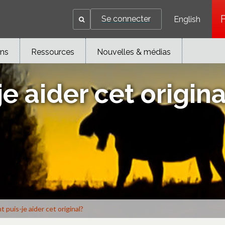
Se connecter
English
ons
Ressources
Nouvelles & médias
 aider cet origina
puis-je aider cet original?