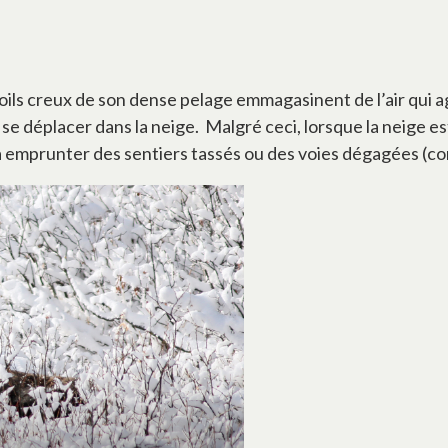
poils creux de son dense pelage emmagasinent de l’air qui 
 déplacer dans la neige. Malgré ceci, lorsque la neige est t
éra emprunter des sentiers tassés ou des voies dégagées (c