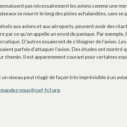
econnaissent pas nécessairement les avions comme une men
des oiseaux se nourrir le long des pistes achalandées, sans 
itués aux avions et aux aéroports, peuvent avoir des réacti
e par ce qu’on appelle un envol de panique. Par exemple, 
ratique. D’autres essaieront de s’éloigner de l’avion. Le
 essaient parfois d’attaquer l’avion. Des études ont montr
ur chemin. Il est apparemment courant pour certaines espèce
 un oiseau peut réagir de façon très imprévisible à un avio
emandez-nous@cwf-fcf.org
.