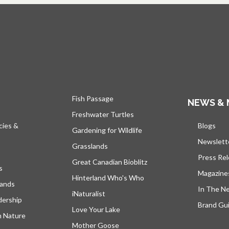
Fish Passage
NEWS & 
Freshwater Turtles
cies &
Blogs
s’ou
Gardening for Wildlife
Newslett
Grasslands
Press Re
Great Canadian Bioblitz
s
Magazine
Hinterland Who's Who
lands
In The N
iNaturalist
dership
Brand Gui
Love Your Lake
h Nature
Mother Goose