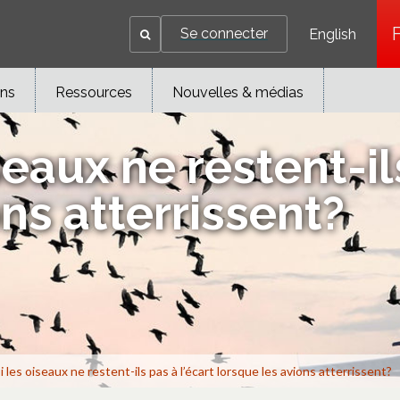
Se connecter
English
ons
Ressources
Nouvelles & médias
eaux ne restent-ils
ns atterrissent?
 les oiseaux ne restent-ils pas à l’écart lorsque les avions atterrissent?