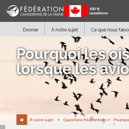
Donner
À notre sujet
Ce que nous fais
Pourquoi les ois
lorsque les avio
>
>
À notre sujet
Questions fréquentes
Pourquoi