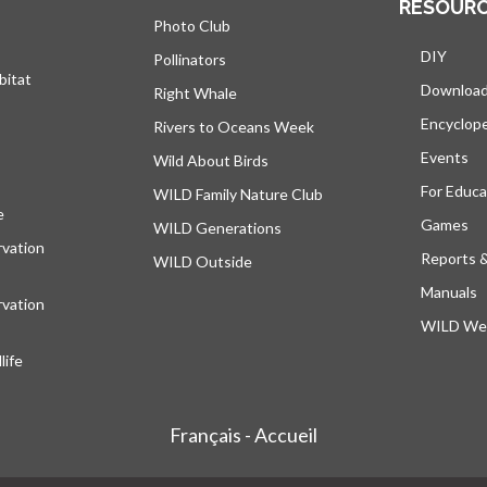
RESOUR
Photo Club
DIY
Pollinators
bitat
Downloa
Right Whale
Encyclop
Rivers to Oceans Week
Events
Wild About Birds
For Educa
WILD Family Nature Club
e
s’ouvre dans un nouvel onglet
Games
WILD Generations
vation
Reports 
WILD Outside
Manuals
vation
WILD Web
ife
Français - Accueil