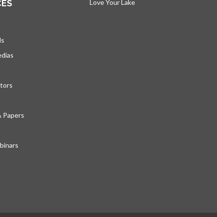
CES
Love Your Lake
s’ouvre dans un nouvel ong
ds
edias
tors
& Papers
inars