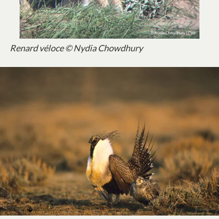
Renard véloce © Nydia Chowdhury