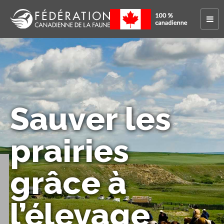
Sauver les
prairies
grâce à
l’élevage